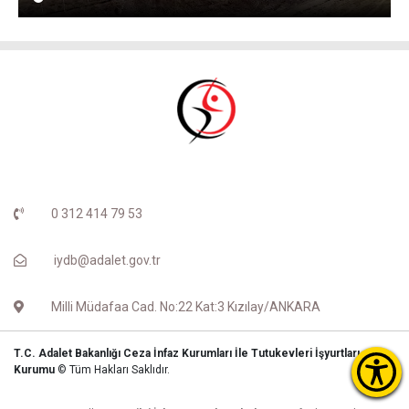
0 312 414 79 53
iydb@adalet.gov.tr
Milli Müdafaa Cad. No:22 Kat:3 Kızılay/ANKARA
T.C. Adalet Bakanlığı Ceza İnfaz Kurumları İle Tutukevleri İşyurtları
Kurumu
© Tüm Hakları Saklıdır.